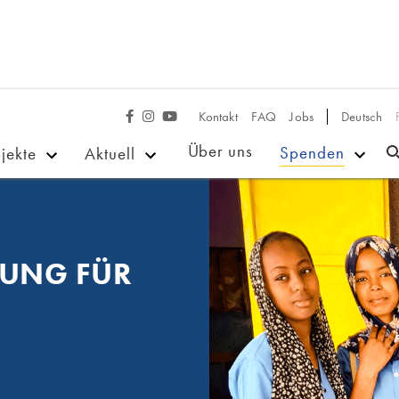
Kontakt
FAQ
Jobs
Deutsch



Über uns
Spenden
jekte
Aktuell
UNG FÜR