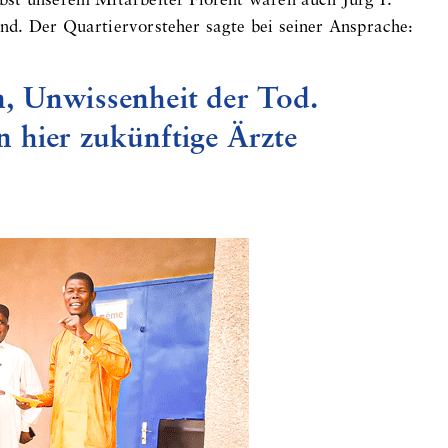
bst unserem Mitarbeiter Florent waren auch Jürg P.
d. Der Quartiervorsteher sagte bei seiner Ansprache:
n, Unwissenheit der Tod.
 hier zukünftige Ärzte