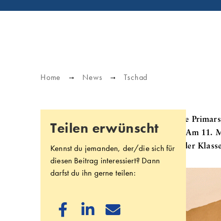
Home
News
Tschad
Schon seit fast zehn Jahren existiert die Prim
Teilen erwünscht
die von SAM global gegründet wurde. Am 11. M
eingeweiht werden, nachdem der Bau der Klasse
Kennst du jemanden, der/die sich für
diesen Beitrag interessiert? Dann
darfst du ihn gerne teilen:


