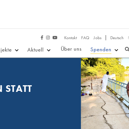
Kontakt
FAQ
Jobs
Deutsch



Über uns
Spenden
jekte
Aktuell
 STATT