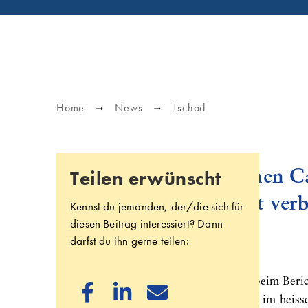
Home
News
Tschad
Teilen erwünscht
«Wir hätten auch einen C
nächsten Jahre damit ver
Kennst du jemanden, der/die sich für
diesen Beitrag interessiert? Dann
sammeln.»
darfst du ihn gerne teilen:
Das sagte Silvia F. am SAMfest 2021 beim Beric



und sie hatten sich für ein Engagement im heisse