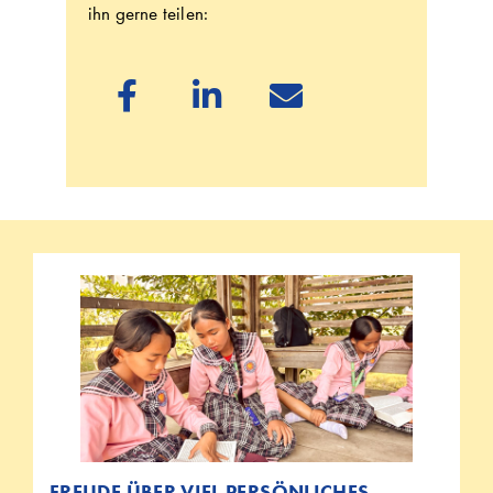
ihn gerne teilen:



FREUDE ÜBER VIEL PERSÖNLICHES