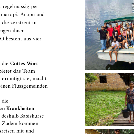
t regelmässig per
Camarapí, Anapu und
die zerstreut in
ingen ihnen
O besteht aus vier
, die
Gottes Wort
bietet das Team
 ermutigt sie, macht
einen Flussgemeinden
 die
ten Krankheiten
deshalb Basiskurse
an. Zudem kommen
sreisen mit und