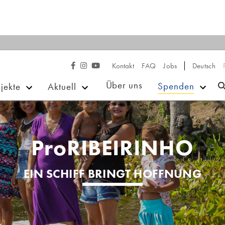
Kontakt
FAQ
Jobs
Deutsch



Über uns
Spenden
jekte
Aktuell
ProRIBEIRINHO
EIN SCHIFF BRINGT HOFFNUNG