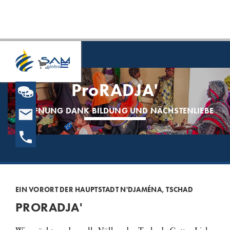
ProRADJA'
HOFFNUNG DANK BILDUNG UND NÄCHSTENLIEBE
EIN VORORT DER HAUPTSTADT N'DJAMÉNA, TSCHAD
PRORADJA'