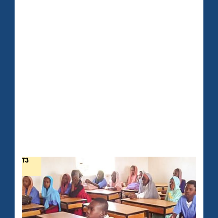
T3
ProRADJA'
,
Tschad
T3 - SCHULBÄNKE FÜR
SEKUNDARSCHÜLER/INNEN
CHF 100