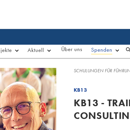
Kontakt
FAQ
Jobs
Deutsch



Über uns
Spenden
jekte
Aktuell
SCHULUNGEN FÜR FÜHRU
KB13
KB13 - TRA
CONSULTI