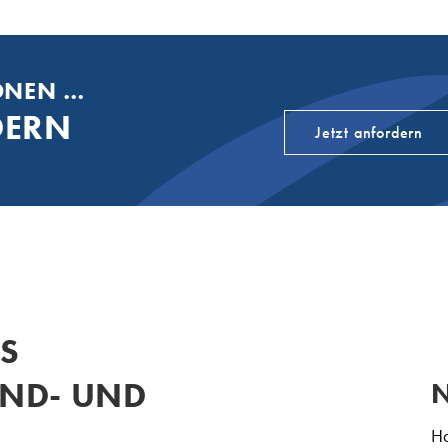
ONEN …
DERN
Jetzt anfordern
S
END- UND
N
Ha