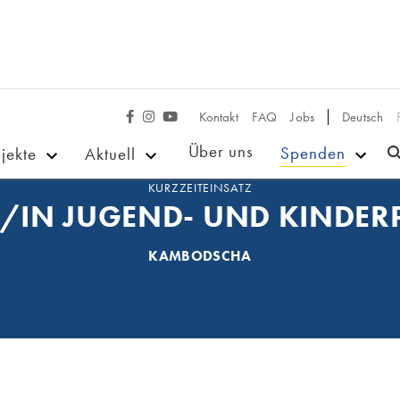
Kontakt
FAQ
Jobs
Deutsch



Über uns
Spenden
jekte
Aktuell
KURZZEITEINSATZ
R/IN JUGEND- UND KIND
KAMBODSCHA