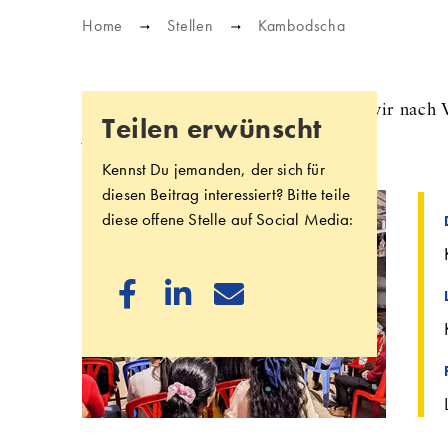
Home
Stellen
Kambodscha
Für unser Projekt Lighthouse suchen wir nach
Teilen erwünscht
Jugend- und Kinderprogramme.
Kennst Du jemanden, der sich für
diesen Beitrag interessiert? Bitte teile
diese offene Stelle auf Social Media:


