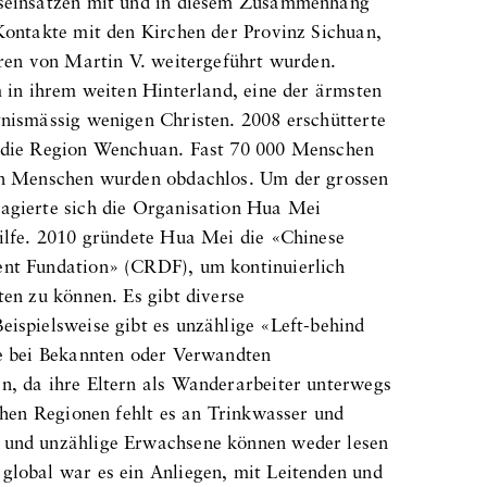
gseinsätzen mit und in diesem Zusammenhang
Kontakte mit den Kirchen der Provinz Sichuan,
hren von Martin V. weitergeführt wurden.
m in ihrem weiten Hinterland, eine der ärmsten
tnismässig wenigen Christen. 2008 erschütterte
 die Region Wenchuan. Fast 70 000 Menschen
en Menschen wurden obdachlos. Um der grossen
agierte sich die Organisation Hua Mei
hilfe. 2010 gründete Hua Mei die «Chinese
nt Fundation» (CRDF), um kontinuierlich
ten zu können. Es gibt diverse
ispielsweise gibt es unzählige «Left-behind
ie bei Bekannten oder Verwandten
n, da ihre Eltern als Wanderarbeiter unterwegs
ichen Regionen fehlt es an Trinkwasser und
 und unzählige Erwachsene können weder lesen
global war es ein Anliegen, mit Leitenden und