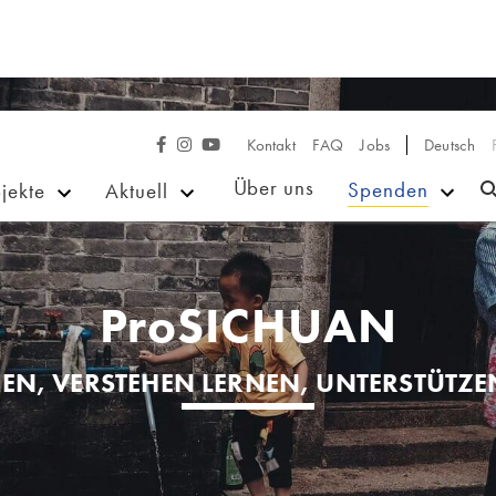
Kontakt
FAQ
Jobs
Deutsch



Über uns
Spenden
jekte
Aktuell
ProSICHUAN
EN, VERSTEHEN LERNEN, UNTERSTÜTZ