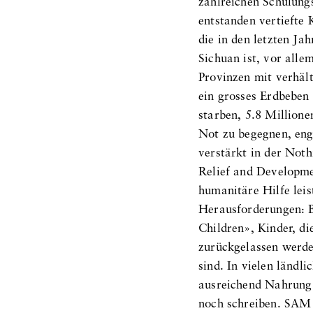
zahlreichen Schulun
entstanden vertiefte 
die in den letzten Ja
Sichuan ist, vor alle
Provinzen mit verhäl
ein grosses Erdbeben
starben, 5.8 Million
Not zu begegnen, eng
verstärkt in der Not
Relief and Developme
humanitäre Hilfe leis
Herausforderungen: Be
Children», Kinder, d
zurückgelassen werde
sind. In vielen ländl
ausreichend Nahrung
noch schreiben. SAM 