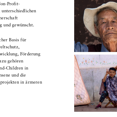
on-Profit-
 unterschiedlichen
nerschaft
ig und gewünscht.
cher Basis für
eltschutz,
twicklung, Förderung
Dazu gehören
nd-Children in
hsene und die
projekten in ärmeren